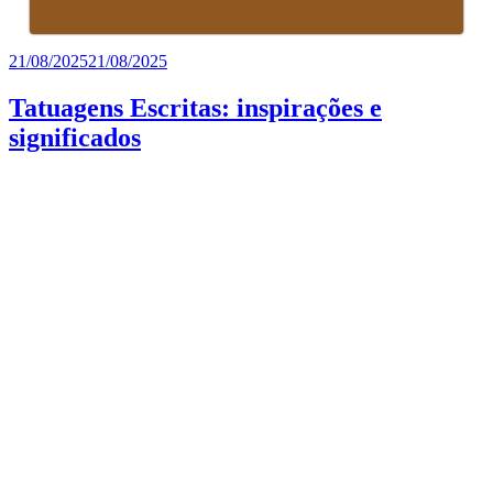
Publicado
21/08/2025
21/08/2025
em
Tatuagens Escritas: inspirações e
significados