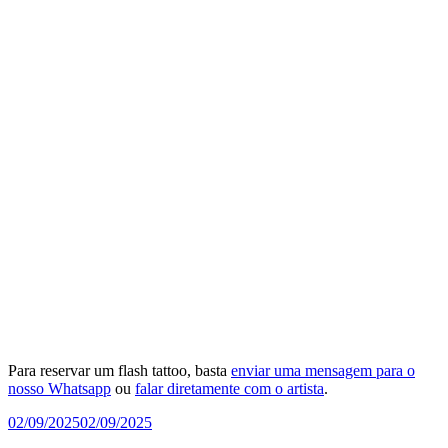
Para reservar um flash tattoo, basta
enviar uma mensagem para o
nosso Whatsapp
ou
falar diretamente com o artista
.
Publicado
02/09/2025
02/09/2025
em