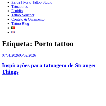
Zero21 Porto Tattoo Studio
Tatuadores
Estúdio
Tattoo Voucher
Contato & Orçamento
Tattoo Blog
Etiqueta:
Porto tattoo
Publicado
07/01/2026
05/02/2026
em
Inspirações para tatuagem de Stranger
Things