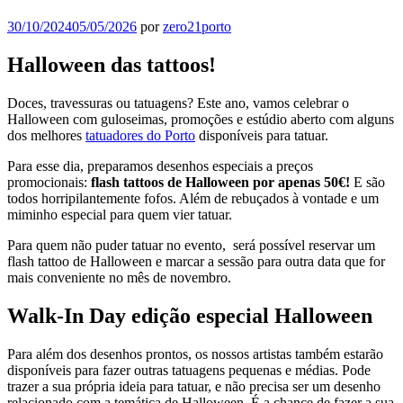
Publicado
30/10/2024
05/05/2026
por
zero21porto
em
Halloween das tattoos!
Doces, travessuras ou tatuagens? Este ano, vamos celebrar o
Halloween com guloseimas, promoções e estúdio aberto com alguns
dos melhores
tatuadores do Porto
disponíveis para tatuar.
Para esse dia, preparamos desenhos especiais a preços
promocionais:
flash tattoos de Halloween por apenas 50€!
E são
todos horripilantemente fofos.
Além de rebuçados à vontade e um
miminho especial para quem vier tatuar.
Para quem não puder tatuar no evento, será possível reservar um
flash tattoo de Halloween e marcar a sessão para outra data que for
mais conveniente no mês de novembro.
Walk-In Day edição especial Halloween
Para além dos desenhos prontos, os nossos artistas também estarão
disponíveis para fazer outras tatuagens pequenas e médias. Pode
trazer a sua própria ideia para tatuar, e não precisa ser um desenho
relacionado com a temática de Halloween.
É a chance de fazer a sua