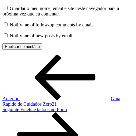
Guardar o meu nome, email e site neste navegador para a
próxima vez que eu comentar.
Notify me of follow-up comments by email.
Notify me of new posts by email.
Navegação
Conteúdo
anterior
de
artigos
Anterior
Guia
Rápido de Cuidados Zero21
Conteúdo
Seguinte
Fineline tattoos no Porto
seguinte