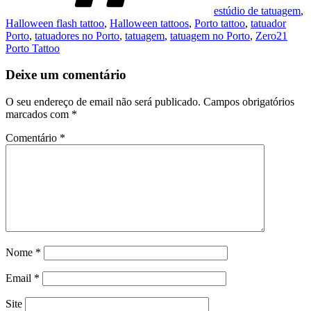
estúdio de tatuagem
,
Halloween flash tattoo
,
Halloween tattoos
,
Porto tattoo
,
tatuador
Porto
,
tatuadores no Porto
,
tatuagem
,
tatuagem no Porto
,
Zero21
Porto Tattoo
Deixe um comentário
O seu endereço de email não será publicado.
Campos obrigatórios
marcados com
*
Comentário
*
Nome
*
Email
*
Site