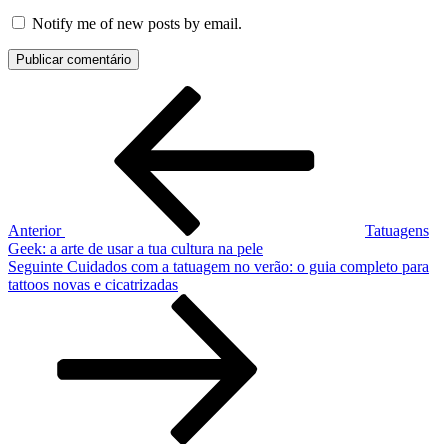
Notify me of new posts by email.
Navegação
Conteúdo
anterior
de
artigos
Anterior
Tatuagens
Geek: a arte de usar a tua cultura na pele
Conteúdo
Seguinte
Cuidados com a tatuagem no verão: o guia completo para
seguinte
tattoos novas e cicatrizadas