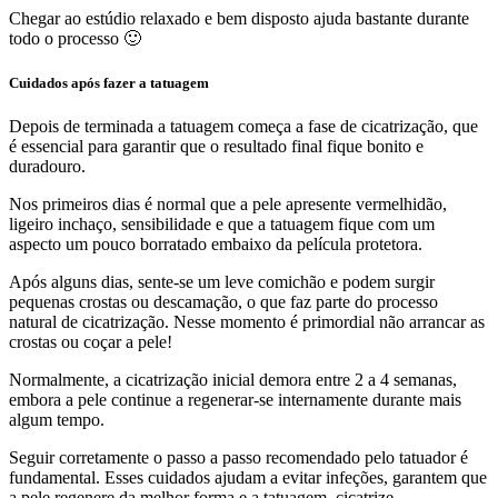
Chegar ao estúdio relaxado e bem disposto ajuda bastante durante
todo o processo 🙂
Cuidados após fazer a tatuagem
Depois de terminada a tatuagem começa a fase de cicatrização, que
é essencial para garantir que o resultado final fique bonito e
duradouro.
Nos primeiros dias é normal que a pele apresente vermelhidão,
ligeiro inchaço, sensibilidade e que a tatuagem fique com um
aspecto um pouco borratado embaixo da película protetora.
Após alguns dias, sente-se um leve comichão e podem surgir
pequenas crostas ou descamação, o que faz parte do processo
natural de cicatrização. Nesse momento é primordial não arrancar as
crostas ou coçar a pele!
Normalmente, a cicatrização inicial demora entre 2 a 4 semanas,
embora a pele continue a regenerar-se internamente durante mais
algum tempo.
Seguir corretamente o passo a passo recomendado pelo tatuador é
fundamental. Esses cuidados ajudam a evitar infeções, garantem que
a pele regenere da melhor forma e a tatuagem, cicatrize