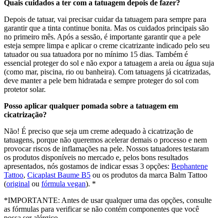
Quais cuidados a ter com a tatuagem depois de fazer?
Depois de tatuar, vai precisar cuidar da tatuagem para sempre para
garantir que a tinta continue bonita. Mas os cuidados principais são
no primeiro mês. Após a sessão, é importante garantir que a pele
esteja sempre limpa e aplicar o creme cicatrizante indicado pelo seu
tatuador ou sua tatuadora por no mínimo 15 dias. Também é
essencial proteger do sol e não expor a tatuagem a areia ou água suja
(como mar, piscina, rio ou banheira). Com tatuagens já cicatrizadas,
deve manter a pele bem hidratada e sempre proteger do sol com
protetor solar.
Posso aplicar qualquer pomada sobre a tatuagem em
cicatrização?
Não! É preciso que seja um creme adequado à cicatrização de
tatuagens, porque não queremos acelerar demais o processo e nem
provocar riscos de inflamações na pele. Nossos tatuadores testaram
os produtos disponíveis no mercado e, pelos bons resultados
apresentados, nós gostamos de indicar essas 3 opções:
Bephantene
Tattoo
,
Cicaplast Baume B5
ou os produtos da marca Balm Tattoo
(
original
ou
fórmula vegan
). *
*IMPORTANTE: Antes de usar qualquer uma das opções, consulte
as fórmulas para verificar se não contém componentes que você
possa ser alérgico.