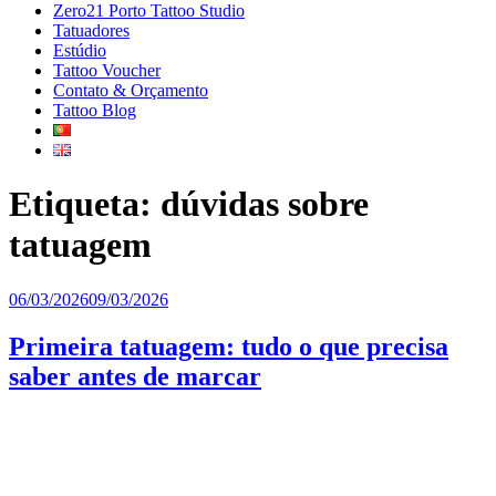
Zero21 Porto Tattoo Studio
Tatuadores
Estúdio
Tattoo Voucher
Contato & Orçamento
Tattoo Blog
Etiqueta:
dúvidas sobre
tatuagem
Publicado
06/03/2026
09/03/2026
em
Primeira tatuagem: tudo o que precisa
saber antes de marcar