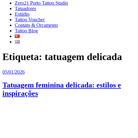
Zero21 Porto Tattoo Studio
Tatuadores
Estúdio
Tattoo Voucher
Contato & Orçamento
Tattoo Blog
Etiqueta:
tatuagem delicada
Publicado
05/01/2026
em
Tatuagem feminina delicada: estilos e
inspirações