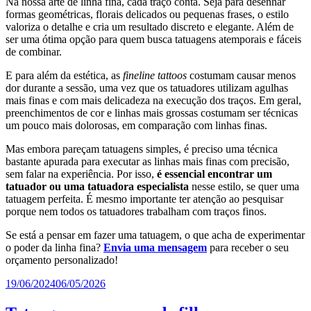
Na nossa arte de linha fina, cada traço conta. Seja para desenhar
formas geométricas, florais delicados ou pequenas frases, o estilo
valoriza o detalhe e cria um resultado discreto e elegante. Além de
ser uma ótima opção para quem busca tatuagens atemporais e fáceis
de combinar.
E para além da estética, as
fineline tattoos
costumam causar menos
dor durante a sessão, uma vez que os tatuadores utilizam agulhas
mais finas e com mais delicadeza na execução dos traços. Em geral,
preenchimentos de cor e linhas mais grossas costumam ser técnicas
um pouco mais dolorosas, em comparação com linhas finas.
Mas embora pareçam tatuagens simples, é preciso uma técnica
bastante apurada para executar as linhas mais finas com precisão,
sem falar na experiência. Por isso,
é essencial encontrar um
tatuador ou uma tatuadora especialista
nesse estilo, se quer uma
tatuagem perfeita. É mesmo importante ter atenção ao pesquisar
porque nem todos os tatuadores trabalham com traços finos.
Se está a pensar em fazer uma tatuagem, o que acha de experimentar
o poder da linha fina?
Envia uma mensagem
para receber o seu
orçamento personalizado!
Publicado
19/06/2024
06/05/2026
em