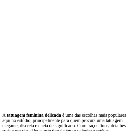
A
tatuagem feminina delicada
é uma das escolhas mais populares
aqui no estúdio, principalmente para quem procura uma tatuagem
elegante, discreta e cheia de significado. Com traços finos, detalhes
sutis e um visual leve, este tipo de tattoo valoriza a estética