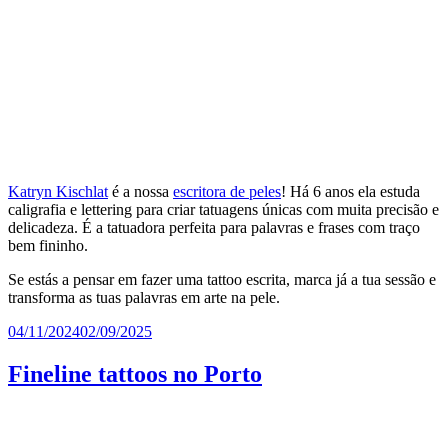
Katryn Kischlat
é a nossa
escritora de peles
! Há 6 anos ela estuda
caligrafia e lettering para criar tatuagens únicas com muita precisão e
delicadeza. É a tatuadora perfeita para palavras e frases com traço
bem fininho.
Se estás a pensar em fazer uma tattoo escrita, marca já a tua sessão e
transforma as tuas palavras em arte na pele.
Publicado
04/11/2024
02/09/2025
em
Fineline tattoos no Porto