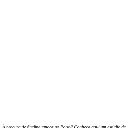
À procura de fineline tattoos no Porto? Conheça aqui um estúdio de