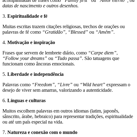
acompanhadas de frases como
“Family first”
ou
“Amor eterno”, ou
datas de nascimento e outros desenhos.
3.
Espiritualidade e fé
Muitas escritas trazem citações religiosas, trechos de orações ou
palavras de fé como
“Gratidão”
,
“Blessed”
ou
“Amém”
.
4.
Motivação e inspiração
Frases que servem de lembrete diário, como
“Carpe diem”
,
“Follow your dreams”
ou
“Tudo passa”
. São tatuagens que
funcionam como âncoras emocionais.
5.
Liberdade e independência
Palavras como
“Freedom”
,
“Livre”
ou
“Wild heart”
expressam o
desejo de viver sem amarras, valorizando a autenticidade.
6.
Línguas e culturas
Muitos escolhem palavras em outros idiomas (latim, japonês,
sânscrito, árabe, hebraico) para representar tradições, espiritualidade
ou até um país especial na vida.
7.
Natureza e conexão com o mundo