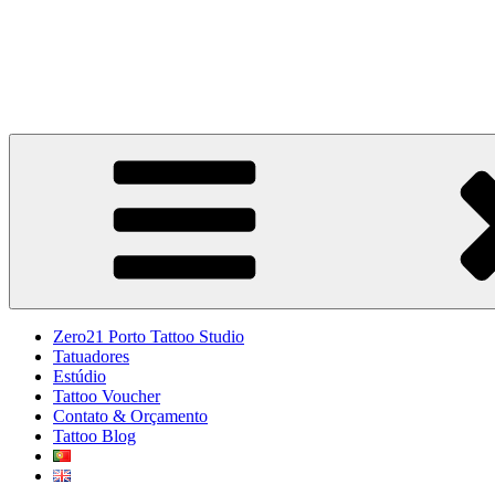
Zero21 Porto Tattoo Studio
estúdio de tatuagem no Porto
Zero21 Porto Tattoo Studio
Tatuadores
Estúdio
Tattoo Voucher
Contato & Orçamento
Tattoo Blog