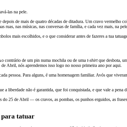
avá-las na pele.
de depois de mais de quatro décadas de ditadura. Um cravo vermelho col
as ruas, nas músicas, nas conversas de família, e cada vez mais, na pe
símbolos mais escolhidos, e o que considerar antes de fazeres a tua tatu
Ao contrário de um pin numa mochila ou de uma
t-shirt
que desbota, um
5 de Abril, nós aprendemos isso logo no nosso primeira ano por aqui.
 cada pessoa. Para alguns, é uma homenagem familiar. Avós que viveram
ue a liberdade não é garantida, que foi conquistada, e que vale a pena d
os do 25 de Abril — os cravos, as pombas, os punhos erguidos, as fras
 para tatuar