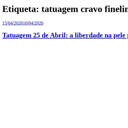
Etiqueta:
tatuagem cravo fineli
Publicado
15/04/2026
10/04/2026
em
Tatuagem 25 de Abril: a liberdade na pele