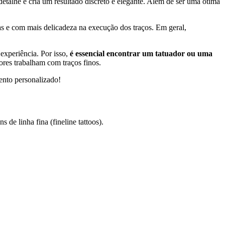
 detalhe e cria um resultado discreto e elegante. Além de ser uma ótima
s e com mais delicadeza na execução dos traços. Em geral,
experiência. Por isso,
é essencial encontrar um tatuador ou uma
ores trabalham com traços finos.
ento personalizado!
 de linha fina (fineline tattoos).