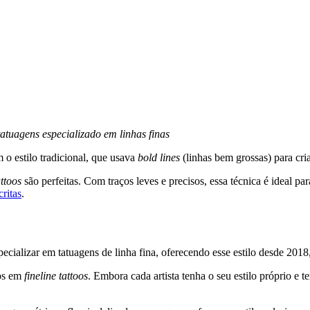
atuagens especializado em linhas finas
m o estilo tradicional, que usava
bold lines
(linhas bem grossas) para cri
attoos
são perfeitas. Com traços leves e precisos, essa técnica é ideal pa
critas
.
pecializar em tatuagens de linha fina, oferecendo esse estilo desde 20
dos em
fineline tattoos
. Embora cada artista tenha o seu estilo próprio e 