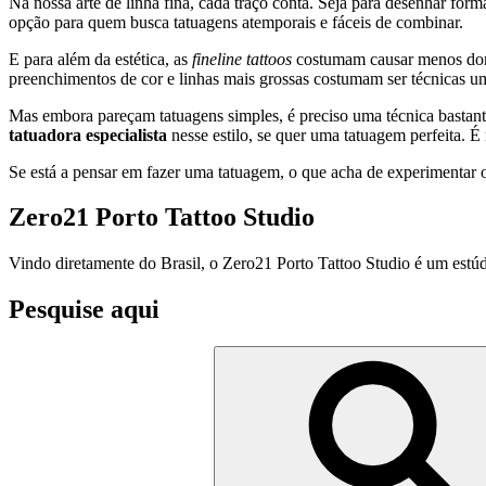
Na nossa arte de linha fina, cada traço conta. Seja para desenhar forma
opção para quem busca tatuagens atemporais e fáceis de combinar.
E para além da estética, as
fineline tattoos
costumam causar menos dor d
preenchimentos de cor e linhas mais grossas costumam ser técnicas 
Mas embora pareçam tatuagens simples, é preciso uma técnica bastante
tatuadora especialista
nesse estilo, se quer uma tatuagem perfeita. 
Se está a pensar em fazer uma tatuagem, o que acha de experimentar 
Zero21 Porto Tattoo Studio
Vindo diretamente do Brasil, o Zero21 Porto Tattoo Studio é um estúdio
Pesquise aqui
Pesquisar
por: