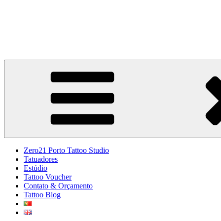
Zero21 Porto Tattoo Studio
estúdio de tatuagem no Porto
Zero21 Porto Tattoo Studio
Tatuadores
Estúdio
Tattoo Voucher
Contato & Orçamento
Tattoo Blog