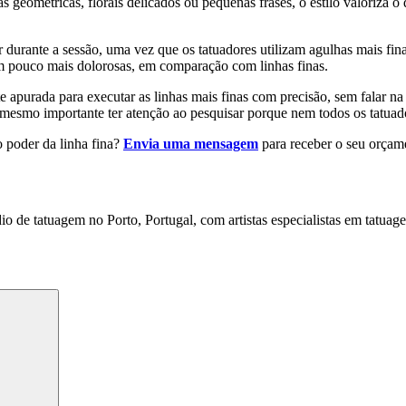
s geométricas, florais delicados ou pequenas frases, o estilo valoriza o
urante a sessão, uma vez que os tatuadores utilizam agulhas mais fina
um pouco mais dolorosas, em comparação com linhas finas.
 apurada para executar as linhas mais finas com precisão, sem falar na 
É mesmo importante ter atenção ao pesquisar porque nem todos os tatuad
o poder da linha fina?
Envia uma mensagem
para receber o seu orçam
 de tatuagem no Porto, Portugal, com artistas especialistas em tatuagens
Pesquisar