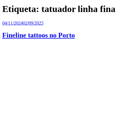
Etiqueta:
tatuador linha fina
Publicado
04/11/2024
02/09/2025
em
Fineline tattoos no Porto